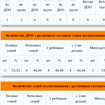
Кол-во
Кол
во
во
во
во
во
во
ДОО
гру
ДОО
групп
ДОО
групп
ДОО
групп
1
2
4
0
0
0
0
0
Количество ДОО с различным составом семьи воспитанник
Полных
Неполных
с 2-мя
1 ребёнком
Многоде
семей
семей
детьми
шт
%
шт
%
шт
%
шт
%
шт
3
33,33
4
44,44
4
44,44
4
44,44
3
33
Количество семей воспитанников с различным составо
Полных
Неполных
с 2-мя
1 ребёнком
Много
семей
семей
детьми