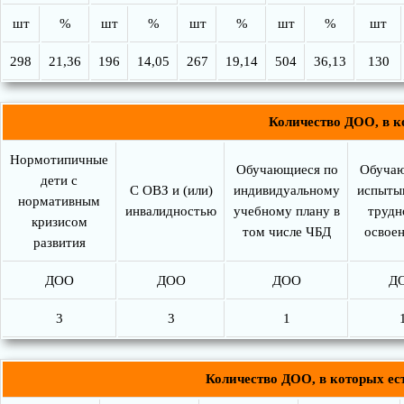
шт
%
шт
%
шт
%
шт
%
шт
298
21,36
196
14,05
267
19,14
504
36,13
130
Количество ДОО, в к
Нормотипичные
Обучающиеся по
Обучаю
дети с
С ОВЗ и (или)
индивидуальному
испыты
нормативным
инвалидностью
учебному плану в
трудн
кризисом
том числе ЧБД
освое
развития
ДОО
ДОО
ДОО
Д
3
3
1
Количество ДОО, в которых ес