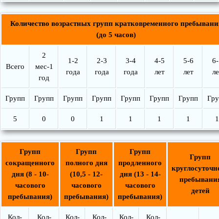
Количество возрастных групп кратковременного пребывани
(до 5 часов)
2
1-2
2-3
3-4
4-5
5-6
6-
Всего
мес-1
года
года
года
лет
лет
ле
год
Групп
Групп
Групп
Групп
Групп
Групп
Групп
Гру
5
0
0
1
1
1
1
1
Групп
Групп
Групп
Групп
сокращенного
полного дня
продленного
круглосуточн
дня (8 - 10-
(10,5 - 12-
дня (13 - 14-
пребывани
часового
часового
часового
детей
пребывания)
пребывания)
пребывания)
Кол-
Кол-
Кол-
Кол-
Кол-
Кол-