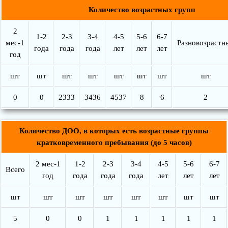
Количество возрастных групп
2
1-2
2-3
3-4
4-5
5-6
6-7
мес-1
Разновозрастн
года
года
года
лет
лет
лет
год
шт
шт
шт
шт
шт
шт
шт
шт
0
0
2333
3436
4537
8
6
2
Количество ДОО, в которых есть возрастные группы
кратковременного пребывания (до 5 часов)
2 мес-1
1-2
2-3
3-4
4-5
5-6
6-7
Всего
год
года
года
года
лет
лет
лет
шт
шт
шт
шт
шт
шт
шт
шт
5
0
0
1
1
1
1
1