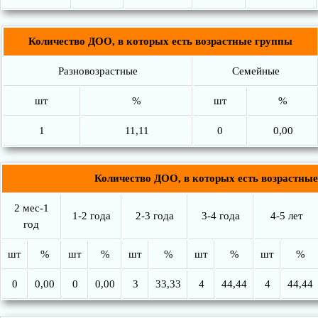
Количество ДОО, в которых есть возрастные группы
Разновозрастные
Семейные
шт
%
шт
%
1
11,11
0
0,00
Количество ДОО, в которых есть возрастны
2 мес-1
1-2 года
2-3 года
3-4 года
4-5 лет
год
шт
%
шт
%
шт
%
шт
%
шт
%
0
0,00
0
0,00
3
33,33
4
44,44
4
44,44