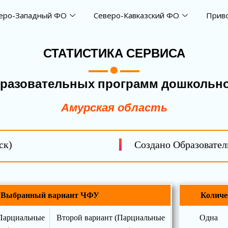
еро-Западный ФО
Северо-Кавказский ФО
Прив
СТАТИСТИКА СЕРВИСА
бразовательных программ дошкольно
Амурская область
ск)
Создано Образовате
Выбранный вариант ЧФУ
Количе
Парциальные
Второй вариант (Парциальные
Одна