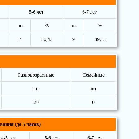
5-6 лет
6-7 лет
шт
%
шт
%
7
30,43
9
39,13
Разновозрастные
Семейные
шт
шт
20
0
ания (до 5 часов)
4-5 лет
5-6 лет
6-7 лет