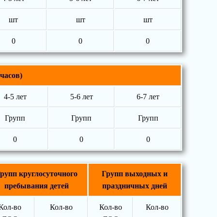
шт
шт
шт
0
0
0
часов)
4-5 лет
5-6 лет
6-7 лет
Групп
Групп
Групп
0
0
0
рупп круглосуточного
Групп выходных и
пребывания детей
праздничных дней
Кол-во
Кол-во
Кол-во
Кол-во