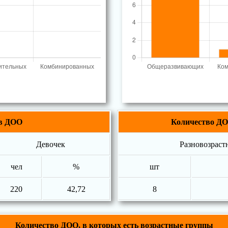
 в ДОО
Количество ДО
Девочек
Разновозраст
чел
%
шт
220
42,72
8
Количество ДОО, в которых есть возрастные группы