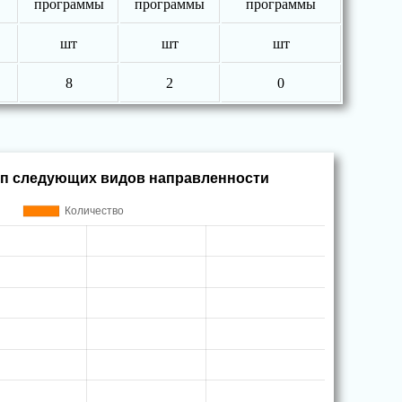
программы
программы
программы
шт
шт
шт
8
2
0