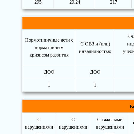
295
29,24
217
Об
Нормотипичные дети с
С ОВЗ и (или)
ин
нормативным
инвалидностью
учеб
кризисом развития
ДОО
ДОО
1
1
К
С
С
С тяжелыми
нарушениями
нарушениями
нарушениями