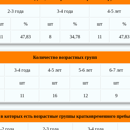
2-3 года
3-4 года
4-5 лет
шт
%
шт
%
шт
%
11
47,83
8
34,78
11
47,83
Количество возрастных групп
3-4 года
4-5 лет
5-6 лет
6-7 лет
шт
шт
шт
шт
11
16
12
9
в которых есть возрастные группы кратковременного пребыв
-2 года
2-3 года
3-4 года