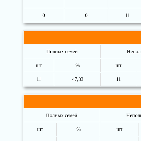
0
0
11
Полных семей
Непол
шт
%
шт
11
47,83
11
Полных семей
Непол
шт
%
шт