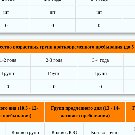
шт
шт
шт
0
0
0
ество возрастных групп кратковременного пребывания (до 5 
1-2 года
2-3 года
3-4 года
Групп
Групп
Групп
0
0
0
го дня (10,5 - 12-
Групп продленного дня (13 - 14-
Г
о пребывания)
часового пребывания)
Кол-во групп
Кол-во ДОО
Кол-во групп