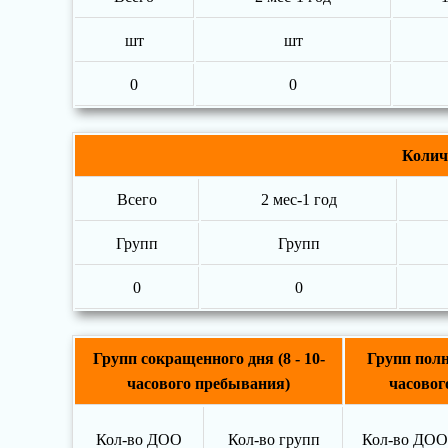
шт
шт
0
0
Колич
Всего
2 мес-1 год
Групп
Групп
0
0
Групп сокращенного дня (8 - 10-
Групп полно
часового пребывания)
часовог
Кол-во ДОО
Кол-во групп
Кол-во ДОО