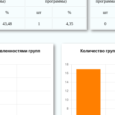
мы)
программы)
программа
%
шт
%
шт
43,48
1
4,35
0