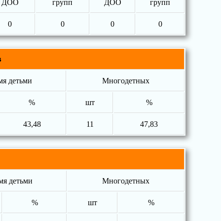
ДОО
групп
ДОО
групп
0
0
0
0
в
-мя детьми
Многодетных
%
шт
%
43,48
11
47,83
-мя детьми
Многодетных
%
шт
%