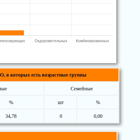
О, в которых есть возрастные группы
ные
Семейные
%
шт
%
34,78
0
0,00