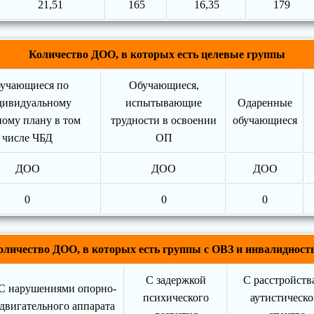
21,51
165
16,35
179
Количество ДОО, в которых есть целевые группы
учающиеся по
Обучающиеся,
дивидуальному
испытывающие
Одаренные
ному плану в том
трудности в освоении
обучающиеся
числе ЧБД
ОП
ДОО
ДОО
ДОО
0
0
0
оличество ДОО, в которых есть группы с ОВЗ и инвалидност
С задержкой
С расстройств
С нарушениями опорно-
психического
аутистическо
двигательного аппарата