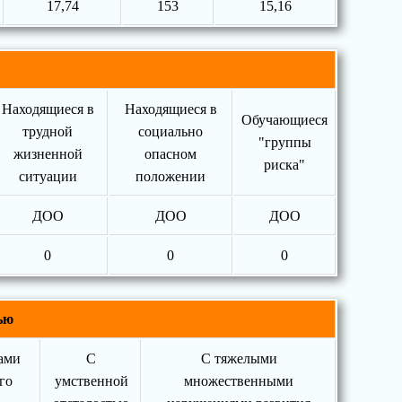
17,74
153
15,16
Находящиеся в
Находящиеся в
Обучающиеся
трудной
социально
"группы
жизненной
опасном
риска"
ситуации
положении
ДОО
ДОО
ДОО
0
0
0
ью
ами
С
С тяжелыми
го
умственной
множественными