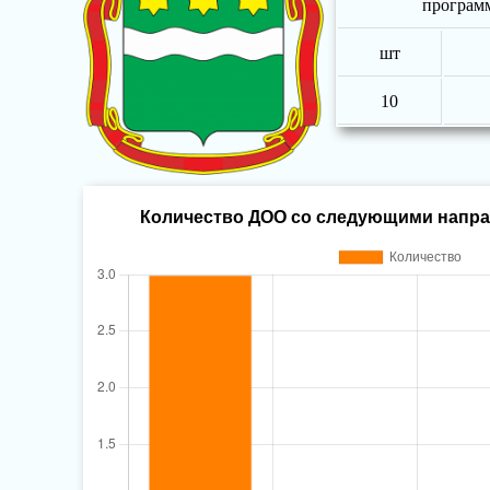
програм
шт
10