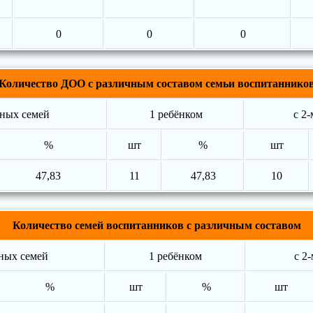
0
0
0
Количество ДОО с различным составом семьи воспитаннико
ных семей
1 ребёнком
с 2
%
шт
%
шт
47,83
11
47,83
10
Количество семей воспитанников с различным составом
ных семей
1 ребёнком
с 2
%
шт
%
шт