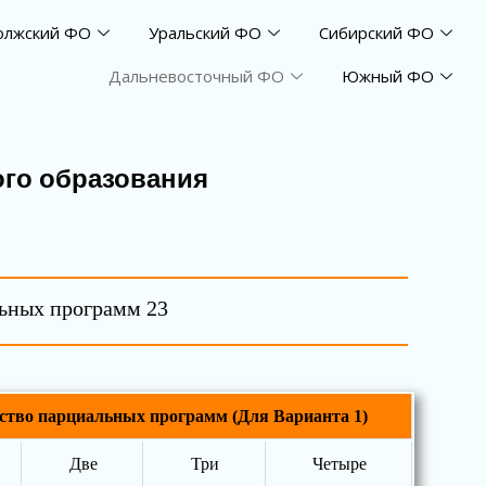
олжский ФО
Уральский ФО
Сибирский ФО
Дальневосточный ФО
Южный ФО
го образования
льных программ 23
ство парциальных программ (Для Варианта 1)
Две
Три
Четыре