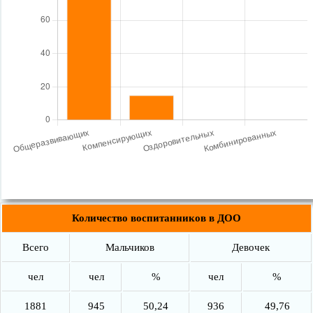
Количество воспитанников в ДОО
Всего
Мальчиков
Девочек
чел
чел
%
чел
%
1881
945
50,24
936
49,76