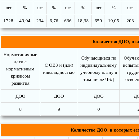
шт
%
шт
%
шт
%
шт
%
шт
1728
49,94
234
6,76
636
18,38
659
19,05
203
Количество ДОО, в к
Нормотипичные
Обучающиеся по
Обучаю
дети с
С ОВЗ и (или)
индивидуальному
испыты
нормативным
инвалидностью
учебному плану в
трудн
кризисом
том числе ЧБД
освое
развития
ДОО
ДОО
ДОО
Д
8
9
0
Количество ДОО, в которых ес