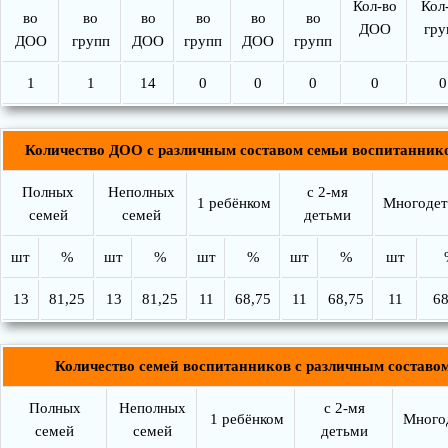
Кол-во
Кол
во
во
во
во
во
во
ДОО
гру
ДОО
групп
ДОО
групп
ДОО
групп
1
1
14
0
0
0
0
0
Количество ДОО с различным составом семьи воспитанник
Полных
Неполных
с 2-мя
1 ребёнком
Многоде
семей
семей
детьми
шт
%
шт
%
шт
%
шт
%
шт
13
81,25
13
81,25
11
68,75
11
68,75
11
68
Количество семей воспитанников с различным составо
Полных
Неполных
с 2-мя
1 ребёнком
Много
семей
семей
детьми