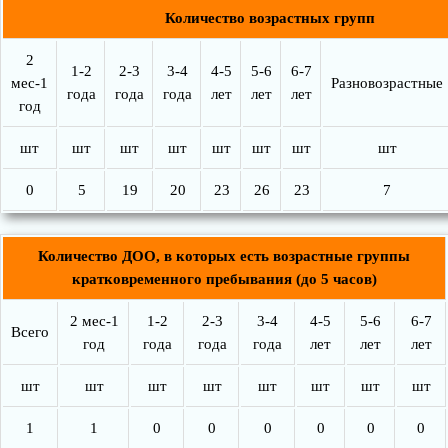
Количество возрастных групп
2
1-2
2-3
3-4
4-5
5-6
6-7
мес-1
Разновозрастные
года
года
года
лет
лет
лет
год
шт
шт
шт
шт
шт
шт
шт
шт
0
5
19
20
23
26
23
7
Количество ДОО, в которых есть возрастные группы
кратковременного пребывания (до 5 часов)
2 мес-1
1-2
2-3
3-4
4-5
5-6
6-7
Всего
год
года
года
года
лет
лет
лет
шт
шт
шт
шт
шт
шт
шт
шт
1
1
0
0
0
0
0
0