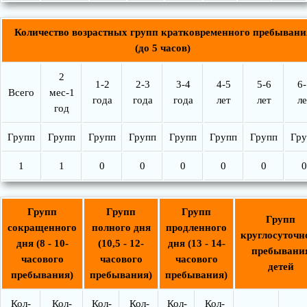
Количество возрастных групп кратковременного пребывани
(до 5 часов)
2
1-2
2-3
3-4
4-5
5-6
6-
Всего
мес-1
года
года
года
лет
лет
ле
год
Групп
Групп
Групп
Групп
Групп
Групп
Групп
Гру
1
1
0
0
0
0
0
0
Групп
Групп
Групп
Групп
сокращенного
полного дня
продленного
круглосуточн
дня (8 - 10-
(10,5 - 12-
дня (13 - 14-
пребывани
часового
часового
часового
детей
пребывания)
пребывания)
пребывания)
Кол-
Кол-
Кол-
Кол-
Кол-
Кол-