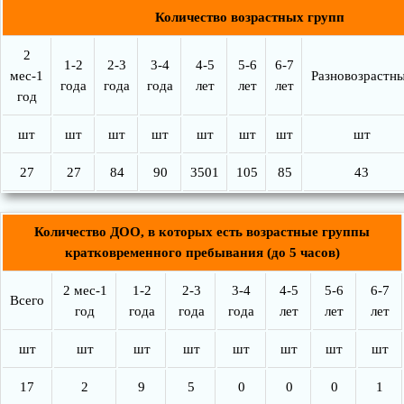
Количество возрастных групп
2
1-2
2-3
3-4
4-5
5-6
6-7
мес-1
Разновозрастн
года
года
года
лет
лет
лет
год
шт
шт
шт
шт
шт
шт
шт
шт
27
27
84
90
3501
105
85
43
Количество ДОО, в которых есть возрастные группы
кратковременного пребывания (до 5 часов)
2 мес-1
1-2
2-3
3-4
4-5
5-6
6-7
Всего
год
года
года
года
лет
лет
лет
шт
шт
шт
шт
шт
шт
шт
шт
17
2
9
5
0
0
0
1