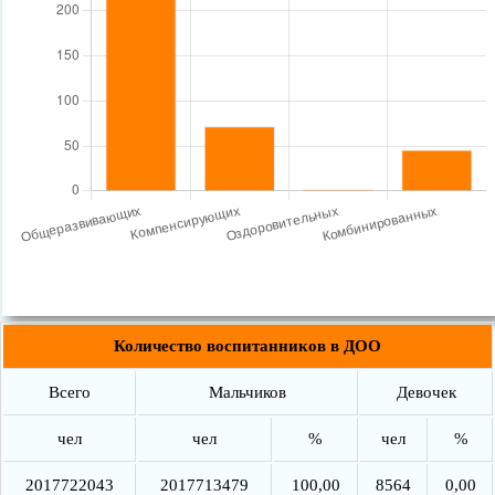
Количество воспитанников в ДОО
Всего
Мальчиков
Девочек
чел
чел
%
чел
%
2017722043
2017713479
100,00
8564
0,00