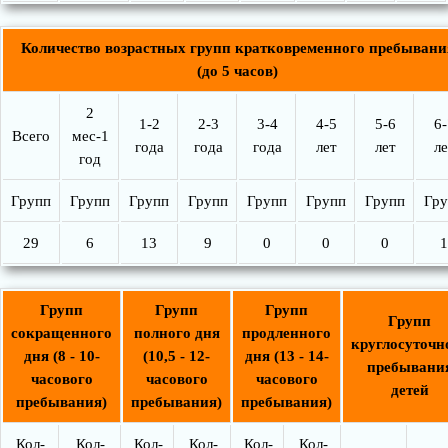
Количество возрастных групп кратковременного пребывани
(до 5 часов)
2
1-2
2-3
3-4
4-5
5-6
6-
Всего
мес-1
года
года
года
лет
лет
ле
год
Групп
Групп
Групп
Групп
Групп
Групп
Групп
Гру
29
6
13
9
0
0
0
1
Групп
Групп
Групп
Групп
сокращенного
полного дня
продленного
круглосуточн
дня (8 - 10-
(10,5 - 12-
дня (13 - 14-
пребывани
часового
часового
часового
детей
пребывания)
пребывания)
пребывания)
Кол-
Кол-
Кол-
Кол-
Кол-
Кол-