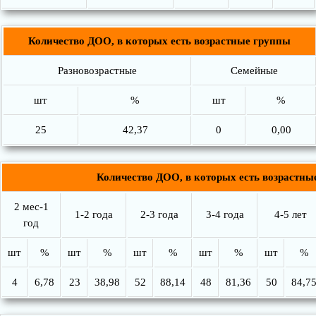
Количество ДОО, в которых есть возрастные группы
Разновозрастные
Семейные
шт
%
шт
%
25
42,37
0
0,00
Количество ДОО, в которых есть возрастны
2 мес-1
1-2 года
2-3 года
3-4 года
4-5 лет
год
шт
%
шт
%
шт
%
шт
%
шт
%
4
6,78
23
38,98
52
88,14
48
81,36
50
84,7