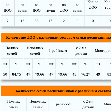
Кол-во
Кол
во
во
во
во
во
во
ДОО
гру
ДОО
групп
ДОО
групп
ДОО
групп
7
13
55
17
2
0
0
0
Количество ДОО с различным составом семьи воспитанник
Полных
Неполных
с 2-мя
1 ребёнком
Многоде
семей
семей
детьми
шт
%
шт
%
шт
%
шт
%
шт
50
84,75
47
79,66
47
79,66
45
76,27
49
83
Количество семей воспитанников с различным состав
Полных
Неполных
с 2-мя
1 ребёнком
Мно
семей
семей
детьми