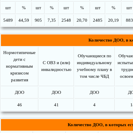
шт
%
шт
%
шт
%
шт
%
шт
5489
44,59
905
7,35
2548
20,70
2485
20,19
883
Количество ДОО, в к
Нормотипичные
Обучающиеся по
Обучаю
дети с
С ОВЗ и (или)
индивидуальному
испыты
нормативным
инвалидностью
учебному плану в
трудн
кризисом
том числе ЧБД
освое
развития
ДОО
ДОО
ДОО
Д
46
41
4
1
Количество ДОО, в которых ес