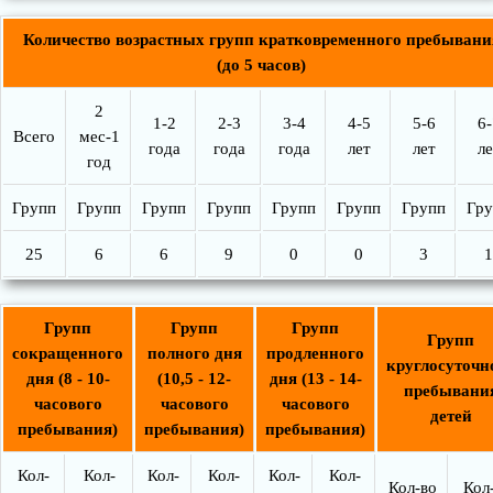
Количество возрастных групп кратковременного пребывани
(до 5 часов)
2
1-2
2-3
3-4
4-5
5-6
6-
Всего
мес-1
года
года
года
лет
лет
ле
год
Групп
Групп
Групп
Групп
Групп
Групп
Групп
Гру
25
6
6
9
0
0
3
1
Групп
Групп
Групп
Групп
сокращенного
полного дня
продленного
круглосуточн
дня (8 - 10-
(10,5 - 12-
дня (13 - 14-
пребывани
часового
часового
часового
детей
пребывания)
пребывания)
пребывания)
Кол-
Кол-
Кол-
Кол-
Кол-
Кол-
Кол-во
Кол