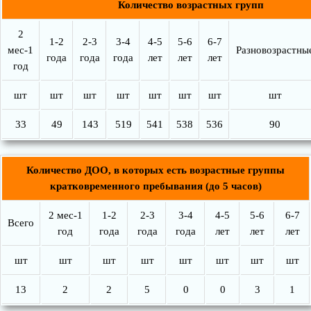
Количество возрастных групп
2
1-2
2-3
3-4
4-5
5-6
6-7
мес-1
Разновозрастны
года
года
года
лет
лет
лет
год
шт
шт
шт
шт
шт
шт
шт
шт
33
49
143
519
541
538
536
90
Количество ДОО, в которых есть возрастные группы
кратковременного пребывания (до 5 часов)
2 мес-1
1-2
2-3
3-4
4-5
5-6
6-7
Всего
год
года
года
года
лет
лет
лет
шт
шт
шт
шт
шт
шт
шт
шт
13
2
2
5
0
0
3
1