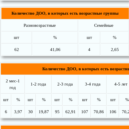
Количество ДОО, в которых есть возрастные группы
Разновозрастные
Семейные
шт
%
шт
%
62
41,06
4
2,65
Количество ДОО, в которых есть возраст
2 мес-1
1-2 года
2-3 года
3-4 года
4-5 лет
год
шт
%
шт
%
шт
%
шт
%
шт
%
6
3,97
30
19,87
95
62,91
107
70,86
106
70,