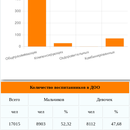
Количество воспитанников в ДОО
Всего
Мальчиков
Девочек
чел
чел
%
чел
%
17015
8903
52,32
8112
47,68