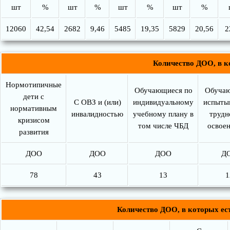
шт
%
шт
%
шт
%
шт
%
12060
42,54
2682
9,46
5485
19,35
5829
20,56
2
Количество ДОО, в к
Нормотипичные
Обучающиеся по
Обучаю
дети с
С ОВЗ и (или)
индивидуальному
испыты
нормативным
инвалидностью
учебному плану в
трудн
кризисом
том числе ЧБД
освое
развития
ДОО
ДОО
ДОО
Д
78
43
13
1
Количество ДОО, в которых ес