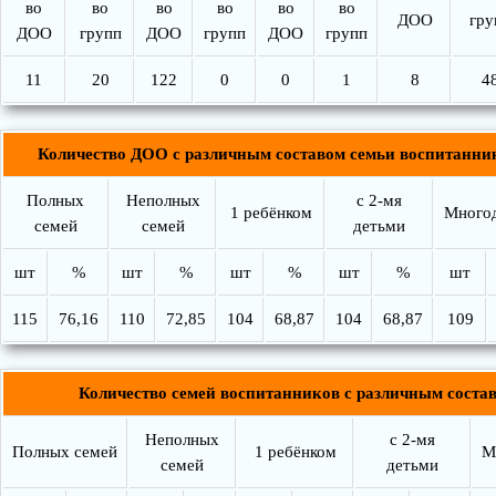
во
во
во
во
во
во
ДОО
гру
ДОО
групп
ДОО
групп
ДОО
групп
11
20
122
0
0
1
8
4
Количество ДОО с различным составом семьи воспитанни
Полных
Неполных
с 2-мя
1 ребёнком
Много
семей
семей
детьми
шт
%
шт
%
шт
%
шт
%
шт
115
76,16
110
72,85
104
68,87
104
68,87
109
Количество семей воспитанников с различным соста
Неполных
с 2-мя
Полных семей
1 ребёнком
М
семей
детьми