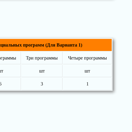
рциальных программ (Для Варианта 1)
ограммы
Три программы
Четыре программы
шт
шт
шт
6
3
1