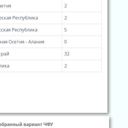
шетия
2
ская Республика
2
ская Республика
5
ная Осетия - Алания
0
край
32
лика
2