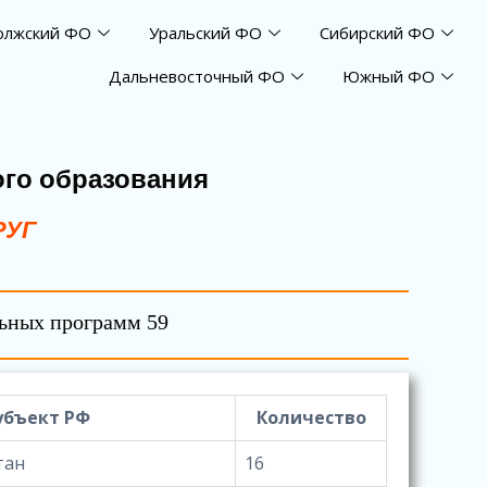
олжский ФО
Уральский ФО
Сибирский ФО
Дальневосточный ФО
Южный ФО
го образования
РУГ
льных программ 59
убъект РФ
Количество
тан
16