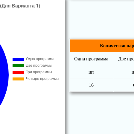
Количество па
Одна программа
Две пр
шт
16